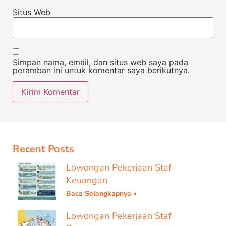
Situs Web
Simpan nama, email, dan situs web saya pada
peramban ini untuk komentar saya berikutnya.
Recent Posts
Lowongan Pekerjaan Staf
Keuangan
Baca Selengkapnya »
Lowongan Pekerjaan Staf