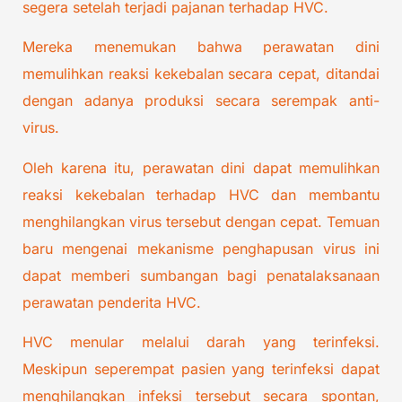
segera setelah terjadi pajanan terhadap HVC.
Mereka menemukan bahwa perawatan dini
memulihkan reaksi kekebalan secara cepat, ditandai
dengan adanya produksi secara serempak anti-
virus.
Oleh karena itu, perawatan dini dapat memulihkan
reaksi kekebalan terhadap HVC dan membantu
menghilangkan virus tersebut dengan cepat. Temuan
baru mengenai mekanisme penghapusan virus ini
dapat memberi sumbangan bagi penatalaksanaan
perawatan penderita HVC.
HVC menular melalui darah yang terinfeksi.
Meskipun seperempat pasien yang terinfeksi dapat
menghilangkan infeksi tersebut secara spontan,