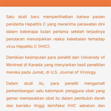
Satu studi baru memperlihatkan bahwa pasien
penderita Hepatitis C yang menerima perawatan dini
dalam beberapa bulan pertama setelah terjadinya
penularan menunjukkan reaksi kekebalan terhadap
virus Hepatitis C (HVC).
Demikian kesimpulan para peneliti dari University of
Montreal di Kanada yang menyiarkan hasil penelitian
mereka pada Jumat, di U.S. Journal of Virology.
Dalam studi itu, para peneliti mengamati
perkembangan satu kelompok pengguna obat yang
gemar memasukkan obat itu dalam pembuluh darah
dan berisiko tinggi terinfeksi HVC sebelum dan