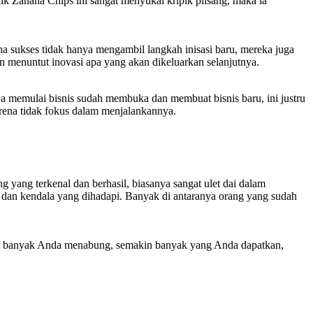
 Zanana Chips ini sangat menyukai kripik piisang, maka ia
aha sukses tidak hanya mengambil langkah inisasi baru, mereka juga
menuntut inovasi apa yang akan dikeluarkan selanjutnya.
 memulai bisnis sudah membuka dan membuat bisnis baru, ini justru
ena tidak fokus dalam menjalankannya.
g yang terkenal dan berhasil, biasanya sangat ulet dai dalam
, dan kendala yang dihadapi. Banyak di antaranya orang yang sudah
akin banyak Anda menabung, semakin banyak yang Anda dapatkan,