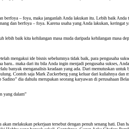
n berfoya – foya, maka janganlah Anda lakukan itu. Lebih baik Anda te
enang dan berfoya – foya. Karena usaha yang Anda lakukan, keringat 
auh lebih baik kita kehilangan masa muda daripada kehilangan masa de
etelah mengakui ide bisnis sebelumnya tidak baik, para pengusaha suk
 baru.. maka dari itu bila Anda ingin menjadi pengusaha sukses, And
erlalu banyak menganalisis keadaan yang ada. Dari memutuskan untuk be
ulung. Contoh saja Mark Zuckerberg yang keluar dari kuliahnya dan m
b Sadino” dia dahulu merupakan seorang karyawan di perusahaan Belan
tan yang dalam”
a akan melakukan pekerjaan tersebut dengan penuh senang hati. Dan