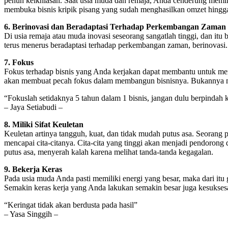
penuh keikhlasan. Saat usia muda dan remaja, Anda cenderung memil
membuka bisnis kripik pisang yang sudah menghasilkan omzet hingga 
6. Berinovasi dan Beradaptasi Terhadap Perkembangan Zaman
Di usia remaja atau muda inovasi seseorang sangatlah tinggi, dan itu
terus menerus beradaptasi terhadap perkembangan zaman, berinovas
7. Fokus
Fokus terhadap bisnis yang Anda kerjakan dapat membantu untuk mem
akan membuat pecah fokus dalam membangun bisnisnya. Bukannya mem
“Fokuslah setidaknya 5 tahun dalam 1 bisnis, jangan dulu berpindah k
– Jaya Setiabudi –
8. Miliki Sifat Keuletan
Keuletan artinya tangguh, kuat, dan tidak mudah putus asa. Seorang p
mencapai cita-citanya. Cita-cita yang tinggi akan menjadi pendoron
putus asa, menyerah kalah karena melihat tanda-tanda kegagalan.
9. Bekerja Keras
Pada usia muda Anda pasti memiliki energi yang besar, maka dari i
Semakin keras kerja yang Anda lakukan semakin besar juga kesukses
“Keringat tidak akan berdusta pada hasil”
– Yasa Singgih –