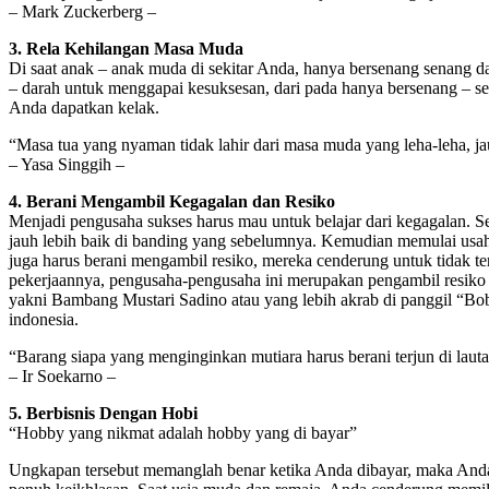
– Mark Zuckerberg –
3. Rela Kehilangan Masa Muda
Di saat anak – anak muda di sekitar Anda, hanya bersenang senang da
– darah untuk menggapai kesuksesan, dari pada hanya bersenang – s
Anda dapatkan kelak.
“Masa tua yang nyaman tidak lahir dari masa muda yang leha-leha, j
– Yasa Singgih –
4. Berani Mengambil Kegagalan dan Resiko
Menjadi pengusaha sukses harus mau untuk belajar dari kegagalan. S
jauh lebih baik di banding yang sebelumnya. Kemudian memulai usaha
juga harus berani mengambil resiko, mereka cenderung untuk tidak t
pekerjaannya, pengusaha-pengusaha ini merupakan pengambil resiko 
yakni Bambang Mustari Sadino atau yang lebih akrab di panggil “Bo
indonesia.
“Barang siapa yang menginginkan mutiara harus berani terjun di lau
– Ir Soekarno –
5. Berbisnis Dengan Hobi
“Hobby yang nikmat adalah hobby yang di bayar”
Ungkapan tersebut memanglah benar ketika Anda dibayar, maka And