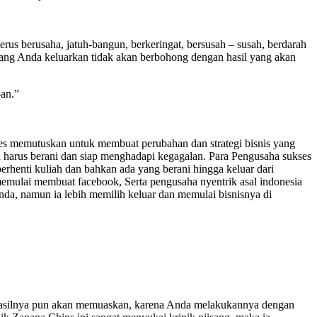
rus berusaha, jatuh-bangun, berkeringat, bersusah – susah, berdarah
yang Anda keluarkan tidak akan berbohong dengan hasil yang akan
pan.”
ses memutuskan untuk membuat perubahan dan strategi bisnis yang
a harus berani dan siap menghadapi kegagalan. Para Pengusaha sukses
rhenti kuliah dan bahkan ada yang berani hingga keluar dari
emulai membuat facebook, Serta pengusaha nyentrik asal indonesia
da, namun ia lebih memilih keluar dan memulai bisnisnya di
 hasilnya pun akan memuaskan, karena Anda melakukannya dengan