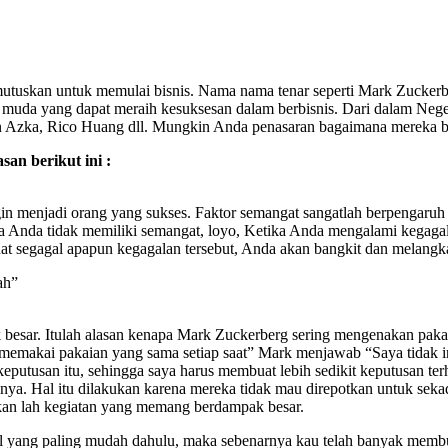
emutuskan untuk memulai bisnis. Nama nama tenar seperti Mark Zucke
k muda yang dapat meraih kesuksesan dalam berbisnis. Dari dalam Neg
n Azka, Rico Huang dll. Mungkin Anda penasaran bagaimana mereka bi
an berikut ini :
gin menjadi orang yang sukses. Faktor semangat sangatlah berpengaru
la Anda tidak memiliki semangat, loyo, Ketika Anda mengalami kegaga
at segagal apapun kegagalan tersebut, Anda akan bangkit dan melangka
ah”
besar. Itulah alasan kenapa Mark Zuckerberg sering mengenakan pakai
u memakai pakaian yang sama setiap saat” Mark menjawab “Saya tida
 keputusan itu, sehingga saya harus membuat lebih sedikit keputusan 
nya. Hal itu dilakukan karena mereka tidak mau direpotkan untuk seka
akukan lah kegiatan yang memang berdampak besar.
hal yang paling mudah dahulu, maka sebenarnya kau telah banyak mem