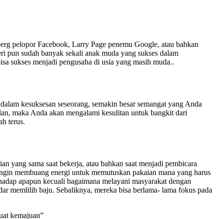
rberg pelopor Facebook, Larry Page penemu Google, atau bahkan
eri pun sudah banyak sekali anak muda yang sukses dalam
sa sukses menjadi pengusaha di usia yang masih muda..
h dalam kesuksesan seseorang, semakin besar semangat yang Anda
lan, maka Anda akan mengalami kesulitan untuk bangkit dari
h terus.
an yang sama saat bekerja, atau bahkan saat menjadi pembicara
k ingin membuang energi untuk memutuskan pakaian mana yang harus
terhadap apapun kecuali bagaimana melayani masyarakat dengan
dar memlilih baju. Sebaliknya, mereka bisa berlama- lama fokus pada
buat kemajuan”