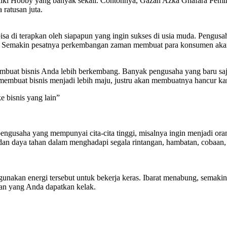
iki Hobby yang banyak sekali. Contohnya, Gazan Azka Ghafara Pemilik
ratusan juta.
 bisa di terapkan oleh siapapun yang ingin sukses di usia muda. Pengus
i. Semakin pesatnya perkembangan zaman membuat para konsumen akan 
buat bisnis Anda lebih berkembang. Banyak pengusaha yang baru saja
buat bisnis menjadi lebih maju, justru akan membuatnya hancur kar
e bisnis yang lain”
engusaha yang mempunyai cita-cita tinggi, misalnya ingin menjadi oran
g dan daya tahan dalam menghadapi segala rintangan, hambatan, cobaan
tu gunakan energi tersebut untuk bekerja keras. Ibarat menabung, sem
an yang Anda dapatkan kelak.