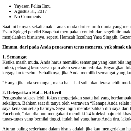
Yayasan Pelita Ilmu
Agustus 31, 2017
No Comments
Saat ini banyak sekali anak – anak muda dari seluruh dunia yang m
Evan Spiegel pendiri Snapchat merupakan contoh dari segelintir ana
menjalankan bisnisnya, seperti Hamzah Izzulhaq Yasa Singgih, Gaza
Hmmm, dari pada Anda penasaran terus menerus, yuk simak ulas
1. Semangat
Ketika masih muda, Anda harus memiliki semangat yang kuat bila in
miliki, peluang kesuksesan pun akan semakin terbuka. Bayangkan bi
kegagalan tersebut. Sebaliknya, jika Anda memiliki semangat yang ku
“Hanya jika ada semangat, maka hal – hal sulit akan terasa lebih mud
2. Delegasikan Hal – Hal kecil
Pengusaha sukses lebih fokus mengerjakan suatu hal yang berdampak 
sekalipun. Bahkan saat di tanya oleh wartawan “Kenapa Anda selal
saya kenakan setiap harinya. Saya ingin membersihkan diri saya dari
Facebook,” dan dia pun mengakaui memiliki 24 koleksi baju ciri khas
tugas-tugas yang bernilai tinggi. itulah hal yang harus Anda tiru, l
Aturan paling sederhana dalam bisnis adalah jika kau mengerjakan 