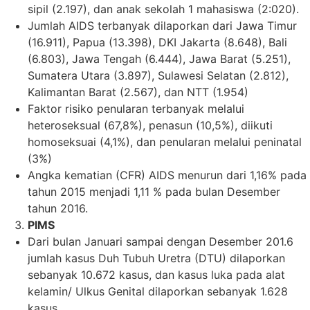
sipil (2.197), dan anak sekolah 1 mahasiswa (2:020).
Jumlah AIDS terbanyak dilaporkan dari Jawa Timur
(16.911), Papua (13.398), DKI Jakarta (8.648), Bali
(6.803), Jawa Tengah (6.444), Jawa Barat (5.251),
Sumatera Utara (3.897), Sulawesi Selatan (2.812),
Kalimantan Barat (2.567), dan NTT (1.954)
Faktor risiko penularan terbanyak melalui
heteroseksual (67,8%), penasun (10,5%), diikuti
homoseksuai (4,1%), dan penularan melalui peninatal
(3%)
Angka kematian (CFR) AIDS menurun dari 1,16% pada
tahun 2015 menjadi 1,11 % pada bulan Desember
tahun 2016.
PIMS
Dari bulan Januari sampai dengan Desember 201.6
jumlah kasus Duh Tubuh Uretra (DTU) dilaporkan
sebanyak 10.672 kasus, dan kasus luka pada alat
kelamin/ Ulkus Genital dilaporkan sebanyak 1.628
kasus