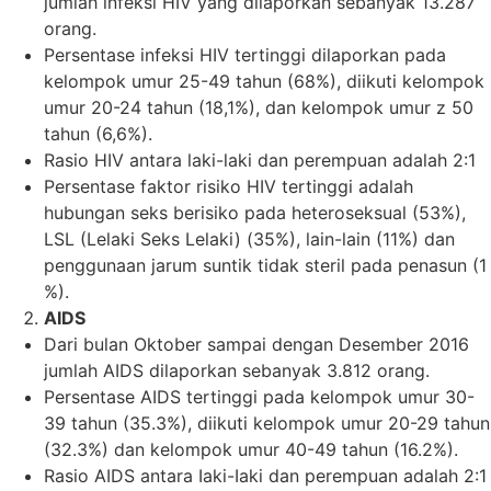
jumlah infeksi HIV yang dilaporkan sebanyak 13.287
orang.
Persentase infeksi HIV tertinggi dilaporkan pada
kelompok umur 25-49 tahun (68%), diikuti kelompok
umur 20-24 tahun (18,1%), dan kelompok umur z 50
tahun (6,6%).
Rasio HIV antara laki-laki dan perempuan adalah 2:1
Persentase faktor risiko HIV tertinggi adalah
hubungan seks berisiko pada heteroseksual (53%),
LSL (Lelaki Seks Lelaki) (35%), lain-lain (11%) dan
penggunaan jarum suntik tidak steril pada penasun (1
%).
AIDS
Dari bulan Oktober sampai dengan Desember 2016
jumlah AIDS dilaporkan sebanyak 3.812 orang.
Persentase AIDS tertinggi pada kelompok umur 30-
39 tahun (35.3%), diikuti kelompok umur 20-29 tahun
(32.3%) dan kelompok umur 40-49 tahun (16.2%).
Rasio AIDS antara Iaki-Iaki dan perempuan adalah 2:1