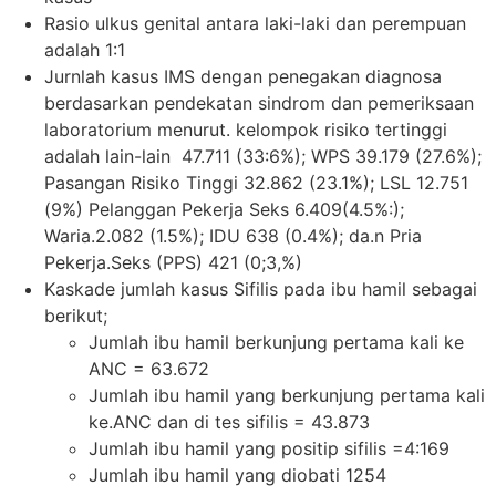
Rasio ulkus genital antara laki-laki dan perempuan
adalah 1:1
Jurnlah kasus IMS dengan penegakan diagnosa
berdasarkan pendekatan sindrom dan pemeriksaan
laboratorium menurut. kelompok risiko tertinggi
adalah lain-lain 47.711 (33:6%); WPS 39.179 (27.6%);
Pasangan Risiko Tinggi 32.862 (23.1%); LSL 12.751
(9%) Pelanggan Pekerja Seks 6.409(4.5%:);
Waria.2.082 (1.5%); IDU 638 (0.4%); da.n Pria
Pekerja.Seks (PPS) 421 (0;3,%)
Kaskade jumlah kasus Sifilis pada ibu hamil sebagai
berikut;
Jumlah ibu hamil berkunjung pertama kali ke
ANC = 63.672
Jumlah ibu hamil yang berkunjung pertama kali
ke.ANC dan di tes sifilis = 43.873
Jumlah ibu hamil yang positip sifilis =4:169
Jumlah ibu hamil yang diobati 1254