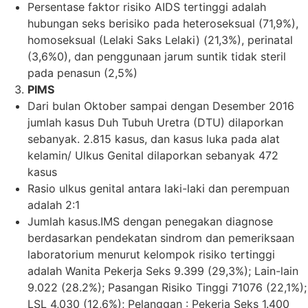
Persentase faktor risiko AIDS tertinggi adalah
hubungan seks berisiko pada heteroseksual (71,9%),
homoseksual (Lelaki Saks Lelaki) (21,3%), perinatal
(3,6%0), dan penggunaan jarum suntik tidak steril
pada penasun (2,5%)
PIMS
Dari bulan Oktober sampai dengan Desember 2016
jumlah kasus Duh Tubuh Uretra (DTU) dilaporkan
sebanyak. 2.815 kasus, dan kasus luka pada alat
kelamin/ Ulkus Genital dilaporkan sebanyak 472
kasus
Rasio ulkus genital antara laki-laki dan perempuan
adalah 2:1
Jumlah kasus.IMS dengan penegakan diagnose
berdasarkan pendekatan sindrom dan pemeriksaan
laboratorium menurut kelompok risiko tertinggi
adalah Wanita Pekerja Seks 9.399 (29,3%); Lain-lain
9.022 (28.2%); Pasangan Risiko Tinggi 71076 (22,1%);
LSL 4,030 (12,6%); Pelanggan : Pekerja Seks 1.400