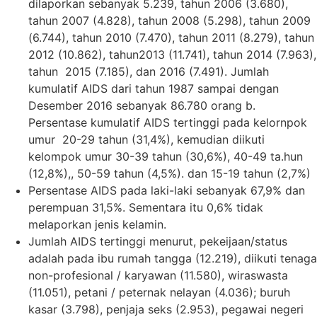
dilaporkan sebanyak 5.239, tahun 2006 (3.680),
tahun 2007 (4.828), tahun 2008 (5.298), tahun 2009
(6.744), tahun 2010 (7.470), tahun 2011 (8.279), tahun
2012 (10.862), tahun2013 (11.741), tahun 2014 (7.963),
tahun 2015 (7.185), dan 2016 (7.491). Jumlah
kumulatif AIDS dari tahun 1987 sampai dengan
Desember 2016 sebanyak 86.780 orang b.
Persentase kumulatif AIDS tertinggi pada kelornpok
umur 20-29 tahun (31,4%), kemudian diikuti
kelompok umur 30-39 tahun (30,6%), 40-49 ta.hun
(12,8%),, 50-59 tahun (4,5%). dan 15-19 tahun (2,7%)
Persentase AIDS pada laki-laki sebanyak 67,9% dan
perempuan 31,5%. Sementara itu 0,6% tidak
melaporkan jenis kelamin.
Jumlah AIDS tertinggi menurut, pekeijaan/status
adalah pada ibu rumah tangga (12.219), diikuti tenaga
non-profesional / karyawan (11.580), wiraswasta
(11.051), petani / peternak nelayan (4.036); buruh
kasar (3.798), penjaja seks (2.953), pegawai negeri