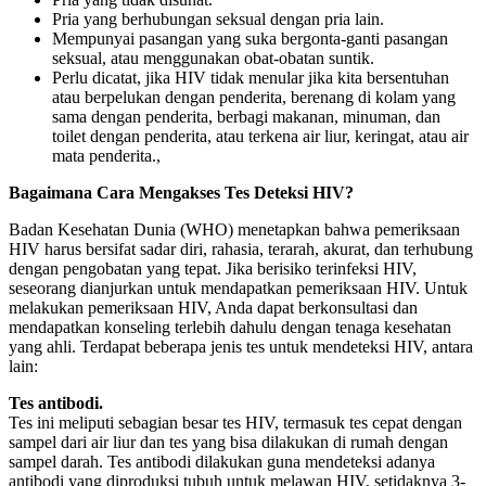
Pria yang berhubungan seksual dengan pria lain.
Mempunyai pasangan yang suka bergonta-ganti pasangan
seksual, atau menggunakan obat-obatan suntik.
Perlu dicatat, jika HIV tidak menular jika kita bersentuhan
atau berpelukan dengan penderita, berenang di kolam yang
sama dengan penderita, berbagi makanan, minuman, dan
toilet dengan penderita, atau terkena air liur, keringat, atau air
mata penderita.,
Bagaimana Cara Mengakses Tes Deteksi HIV?
Badan Kesehatan Dunia (WHO) menetapkan bahwa pemeriksaan
HIV harus bersifat sadar diri, rahasia, terarah, akurat, dan terhubung
dengan pengobatan yang tepat. Jika berisiko terinfeksi HIV,
seseorang dianjurkan untuk mendapatkan pemeriksaan HIV. Untuk
melakukan pemeriksaan HIV, Anda dapat berkonsultasi dan
mendapatkan konseling terlebih dahulu dengan tenaga kesehatan
yang ahli. Terdapat beberapa jenis tes untuk mendeteksi HIV, antara
lain:
Tes antibodi.
Tes ini meliputi sebagian besar tes HIV, termasuk tes cepat dengan
sampel dari air liur dan tes yang bisa dilakukan di rumah dengan
sampel darah. Tes antibodi dilakukan guna mendeteksi adanya
antibodi yang diproduksi tubuh untuk melawan HIV, setidaknya 3-