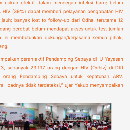
 cukup efektif dalam mencegah infeksi baru; belum
es HIV (39%) dapat memberi pelayanan pengobatan HIV
auh; banyak lost to follow-up dari Odha, terutama 12
dang berobat belum mendapat akses untuk test jumlah
gan ini membutuhkan dukungan/kerjasama semua pihak,
dang.
mpaikan peran aktif Pendamping Sebaya di IU Yayasan
023, sebanyak 23.197 orang dengan HIV (Odhiv) di DKI
2 orang Pendamping Sebaya untuk kepatuhan ARV.
ral loadnya tidak terdeteksi,” ujar Yakub menyampaikan