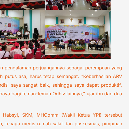
akan pengalaman perjuangannya sebagai perempuan yang
h putus asa, harus tetap semangat. “Keberhasilan ARV
isi saya sangat baik, sehingga saya dapat produktif,
aya bagi teman-teman Odhiv lainnya,” ujar ibu dari dua
n Habsyi, SKM, MHComm (Wakil Ketua YPI) tersebut
tah, tenaga medis rumah sakit dan puskesmas, pimpinan