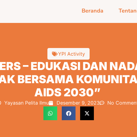
Beranda
Tentan
YPI Activity
ERS – EDUKASI DAN NAD
AK BERSAMA KOMUNITAS
AIDS 2030”
Yayasan Pelita Ilmu
Desember 9, 2023
No Commen