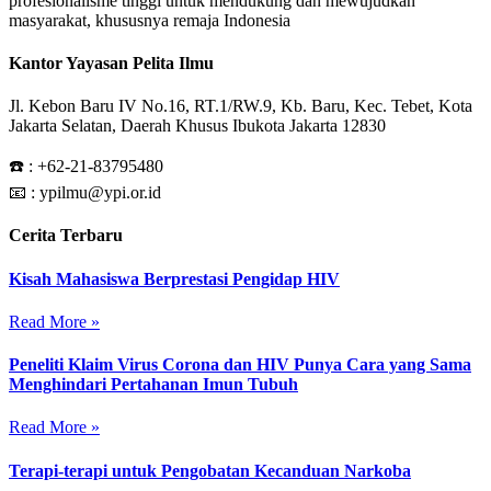
profesionalisme tinggi untuk mendukung dan mewujudkan
masyarakat, khususnya remaja Indonesia
Kantor Yayasan Pelita Ilmu
Jl. Kebon Baru IV No.16, RT.1/RW.9, Kb. Baru, Kec. Tebet, Kota
Jakarta Selatan, Daerah Khusus Ibukota Jakarta 12830
☎️ :
+62-21-83795480
📧 : ypilmu@ypi.or.id
Cerita Terbaru
Kisah Mahasiswa Berprestasi Pengidap HIV
Read More »
Peneliti Klaim Virus Corona dan HIV Punya Cara yang Sama
Menghindari Pertahanan Imun Tubuh
Read More »
Terapi-terapi untuk Pengobatan Kecanduan Narkoba