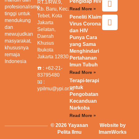
Pengidap HIV
RT.1/RW.9,
profesionalisme
Kb. Baru, Kec.
Read More »
tinggi untuk
Tebet, Kota
Peneliti Klaim
mendukung
Jakarta
Virus Corona
dan
Selatan,
dan HIV
mewujudkan
Daerah
Punya Cara
masyarakat,
Khusus
yang Sama
khususnya
Ibukota
Menghindari
remaja
Jakarta 12830
Pertahanan
Indonesia
Imun Tubuh
☎️ :
+62-21-
Read More »
83795480
Terapi-terapi
📧 :
untuk
ypilmu@ypi.or.id
Pengobatan
Kecanduan
Narkoba
Read More »
© 2026 Yayasan
Website by
Pelita Ilmu
ImamWorks