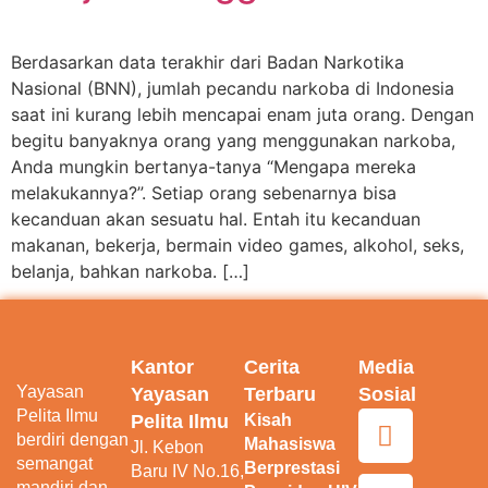
Berdasarkan data terakhir dari Badan Narkotika
Nasional (BNN), jumlah pecandu narkoba di Indonesia
saat ini kurang lebih mencapai enam juta orang. Dengan
begitu banyaknya orang yang menggunakan narkoba,
Anda mungkin bertanya-tanya “Mengapa mereka
melakukannya?”. Setiap orang sebenarnya bisa
kecanduan akan sesuatu hal. Entah itu kecanduan
makanan, bekerja, bermain video games, alkohol, seks,
belanja, bahkan narkoba. […]
Kantor
Cerita
Media
Yayasan
Yayasan
Terbaru
Sosial
Pelita Ilmu
Pelita Ilmu
Kisah
berdiri dengan
Mahasiswa
Jl. Kebon
semangat
Berprestasi
Baru IV No.16,
mandiri dan