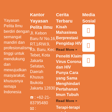
Kantor
Cerita
Media
Yayasan
Yayasan
Terbaru
Sosial
Pelita Ilmu
Pelita Ilmu
Kisah
berdiri dengan
Mahasiswa
Jl. Kebon
semangat
Berprestasi
Baru IV No.16,
mandiri dan
Pengidap HIV
RT.1/RW.9,
profesionalisme
Kb. Baru, Kec.
Read More »
tinggi untuk
Tebet, Kota
Peneliti Klaim
mendukung
Jakarta
Virus Corona
dan
Selatan,
dan HIV
mewujudkan
Daerah
Punya Cara
masyarakat,
Khusus
yang Sama
khususnya
Ibukota
Menghindari
remaja
Jakarta 12830
Pertahanan
Indonesia
Imun Tubuh
☎️ :
+62-21-
Read More »
83795480
Terapi-terapi
📧 :