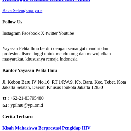
Baca Selengkapnya »
Follow Us
Instagram
Facebook
X-twitter
Youtube
Yayasan Pelita Ilmu berdiri dengan semangat mandiri dan
profesionalisme tinggi untuk mendukung dan mewujudkan
masyarakat, khususnya remaja Indonesia
Kantor Yayasan Pelita Ilmu
Jl. Kebon Baru IV No.16, RT.1/RW.9, Kb. Baru, Kec. Tebet, Kota
Jakarta Selatan, Daerah Khusus Ibukota Jakarta 12830
☎️ :
+62-21-83795480
📧 : ypilmu@ypi.or.id
Cerita Terbaru
Kisah Mahasiswa Berprestasi Pengidap HIV