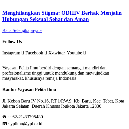
Menghilangkan Stigma: ODHIV Berhak Menjalin
Hubungan Seksual Sehat dan Aman
Baca Selengkapnya »
Follow Us
Instagram
Facebook
X-twitter
Youtube
Yayasan Pelita Ilmu berdiri dengan semangat mandiri dan
profesionalisme tinggi untuk mendukung dan mewujudkan
masyarakat, khususnya remaja Indonesia
Kantor Yayasan Pelita Ilmu
Jl. Kebon Baru IV No.16, RT.1/RW.9, Kb. Baru, Kec. Tebet, Kota
Jakarta Selatan, Daerah Khusus Ibukota Jakarta 12830
☎️ :
+62-21-83795480
📧 : ypilmu@ypi.or.id