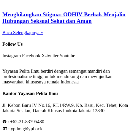
Menghilangkan Stigma: ODHIV Berhak Menjalin
Hubungan Seksual Sehat dan Aman
Baca Selengkapnya »
Follow Us
Instagram
Facebook
X-twitter
Youtube
Yayasan Pelita Ilmu berdiri dengan semangat mandiri dan
profesionalisme tinggi untuk mendukung dan mewujudkan
masyarakat, khususnya remaja Indonesia
Kantor Yayasan Pelita Ilmu
Jl. Kebon Baru IV No.16, RT.1/RW.9, Kb. Baru, Kec. Tebet, Kota
Jakarta Selatan, Daerah Khusus Ibukota Jakarta 12830
☎️ :
+62-21-83795480
📧 : ypilmu@ypi.or.id