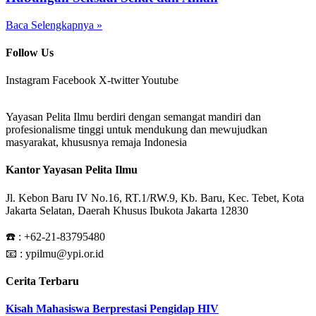
Baca Selengkapnya »
Follow Us
Instagram
Facebook
X-twitter
Youtube
Yayasan Pelita Ilmu berdiri dengan semangat mandiri dan
profesionalisme tinggi untuk mendukung dan mewujudkan
masyarakat, khususnya remaja Indonesia
Kantor Yayasan Pelita Ilmu
Jl. Kebon Baru IV No.16, RT.1/RW.9, Kb. Baru, Kec. Tebet, Kota
Jakarta Selatan, Daerah Khusus Ibukota Jakarta 12830
☎️ :
+62-21-83795480
📧 : ypilmu@ypi.or.id
Cerita Terbaru
Kisah Mahasiswa Berprestasi Pengidap HIV