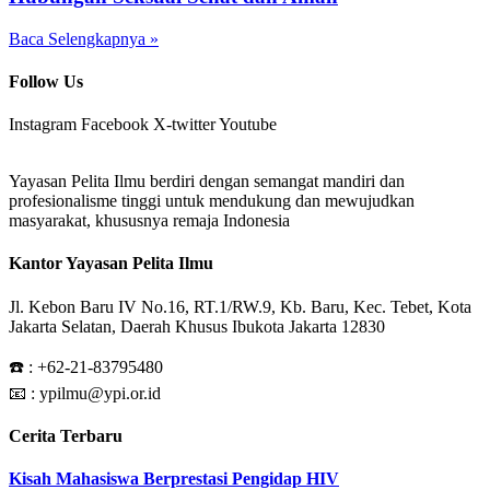
Baca Selengkapnya »
Follow Us
Instagram
Facebook
X-twitter
Youtube
Yayasan Pelita Ilmu berdiri dengan semangat mandiri dan
profesionalisme tinggi untuk mendukung dan mewujudkan
masyarakat, khususnya remaja Indonesia
Kantor Yayasan Pelita Ilmu
Jl. Kebon Baru IV No.16, RT.1/RW.9, Kb. Baru, Kec. Tebet, Kota
Jakarta Selatan, Daerah Khusus Ibukota Jakarta 12830
☎️ :
+62-21-83795480
📧 : ypilmu@ypi.or.id
Cerita Terbaru
Kisah Mahasiswa Berprestasi Pengidap HIV