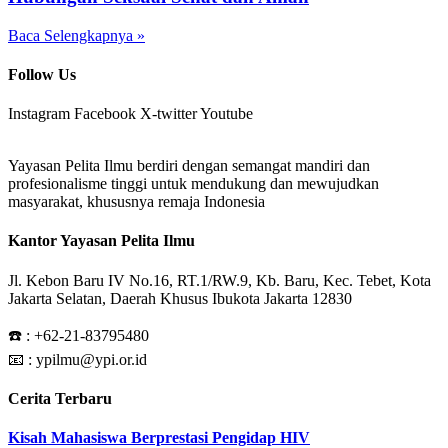
Baca Selengkapnya »
Follow Us
Instagram
Facebook
X-twitter
Youtube
Yayasan Pelita Ilmu berdiri dengan semangat mandiri dan
profesionalisme tinggi untuk mendukung dan mewujudkan
masyarakat, khususnya remaja Indonesia
Kantor Yayasan Pelita Ilmu
Jl. Kebon Baru IV No.16, RT.1/RW.9, Kb. Baru, Kec. Tebet, Kota
Jakarta Selatan, Daerah Khusus Ibukota Jakarta 12830
☎️ :
+62-21-83795480
📧 : ypilmu@ypi.or.id
Cerita Terbaru
Kisah Mahasiswa Berprestasi Pengidap HIV