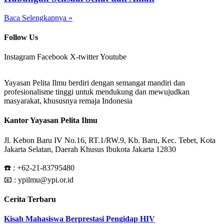
Baca Selengkapnya »
Follow Us
Instagram
Facebook
X-twitter
Youtube
Yayasan Pelita Ilmu berdiri dengan semangat mandiri dan
profesionalisme tinggi untuk mendukung dan mewujudkan
masyarakat, khususnya remaja Indonesia
Kantor Yayasan Pelita Ilmu
Jl. Kebon Baru IV No.16, RT.1/RW.9, Kb. Baru, Kec. Tebet, Kota
Jakarta Selatan, Daerah Khusus Ibukota Jakarta 12830
☎️ :
+62-21-83795480
📧 : ypilmu@ypi.or.id
Cerita Terbaru
Kisah Mahasiswa Berprestasi Pengidap HIV