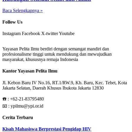
Baca Selengkapnya »
Follow Us
Instagram
Facebook
X-twitter
Youtube
Yayasan Pelita Ilmu berdiri dengan semangat mandiri dan
profesionalisme tinggi untuk mendukung dan mewujudkan
masyarakat, khususnya remaja Indonesia
Kantor Yayasan Pelita Ilmu
Jl. Kebon Baru IV No.16, RT.1/RW.9, Kb. Baru, Kec. Tebet, Kota
Jakarta Selatan, Daerah Khusus Ibukota Jakarta 12830
☎️ :
+62-21-83795480
📧 : ypilmu@ypi.or.id
Cerita Terbaru
Kisah Mahasiswa Berprestasi Pengidap HIV