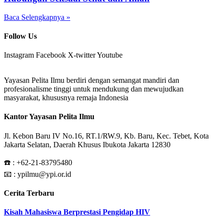
Baca Selengkapnya »
Follow Us
Instagram
Facebook
X-twitter
Youtube
Yayasan Pelita Ilmu berdiri dengan semangat mandiri dan
profesionalisme tinggi untuk mendukung dan mewujudkan
masyarakat, khususnya remaja Indonesia
Kantor Yayasan Pelita Ilmu
Jl. Kebon Baru IV No.16, RT.1/RW.9, Kb. Baru, Kec. Tebet, Kota
Jakarta Selatan, Daerah Khusus Ibukota Jakarta 12830
☎️ :
+62-21-83795480
📧 : ypilmu@ypi.or.id
Cerita Terbaru
Kisah Mahasiswa Berprestasi Pengidap HIV