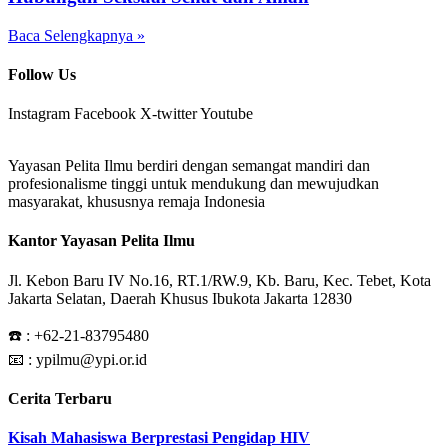
Baca Selengkapnya »
Follow Us
Instagram
Facebook
X-twitter
Youtube
Yayasan Pelita Ilmu berdiri dengan semangat mandiri dan
profesionalisme tinggi untuk mendukung dan mewujudkan
masyarakat, khususnya remaja Indonesia
Kantor Yayasan Pelita Ilmu
Jl. Kebon Baru IV No.16, RT.1/RW.9, Kb. Baru, Kec. Tebet, Kota
Jakarta Selatan, Daerah Khusus Ibukota Jakarta 12830
☎️ :
+62-21-83795480
📧 : ypilmu@ypi.or.id
Cerita Terbaru
Kisah Mahasiswa Berprestasi Pengidap HIV