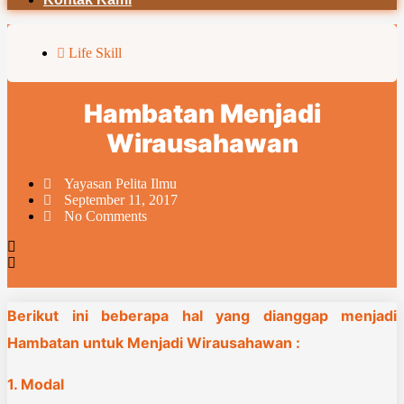
Life Skill
Hambatan Menjadi
Wirausahawan
Yayasan Pelita Ilmu
September 11, 2017
No Comments
Berikut ini beberapa hal yang dianggap menjadi
Hambatan untuk Menjadi Wirausahawan :
1. Modal