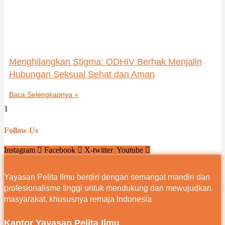
Menghilangkan Stigma: ODHIV Berhak Menjalin
Hubungan Seksual Sehat dan Aman
Baca Selengkapnya »
Follow Us
Instagram
Facebook
X-twitter
Youtube
Yayasan Pelita Ilmu berdiri dengan semangat mandiri dan
profesionalisme tinggi untuk mendukung dan mewujudkan
masyarakat, khususnya remaja Indonesia
Kantor Yayasan Pelita Ilmu