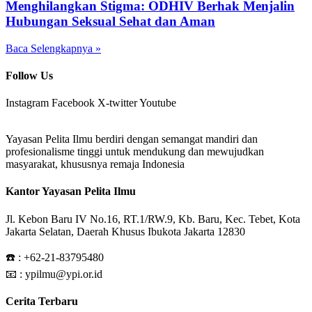
Menghilangkan Stigma: ODHIV Berhak Menjalin
Hubungan Seksual Sehat dan Aman
Baca Selengkapnya »
Follow Us
Instagram
Facebook
X-twitter
Youtube
Yayasan Pelita Ilmu berdiri dengan semangat mandiri dan
profesionalisme tinggi untuk mendukung dan mewujudkan
masyarakat, khususnya remaja Indonesia
Kantor Yayasan Pelita Ilmu
Jl. Kebon Baru IV No.16, RT.1/RW.9, Kb. Baru, Kec. Tebet, Kota
Jakarta Selatan, Daerah Khusus Ibukota Jakarta 12830
☎️ :
+62-21-83795480
📧 : ypilmu@ypi.or.id
Cerita Terbaru