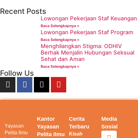
Recent Posts
Lowongan Pekerjaan Staf Keuangan
Baca Selengkapnya »
Lowongan Pekerjaan Staf Program
Baca Selengkapnya »
Menghilangkan Stigma: ODHIV
Berhak Menjalin Hubungan Seksual
Sehat dan Aman
Baca Selengkapnya »
Follow Us
Kantor
Cerita
Media
Yayasan
Yayasan
Terbaru
Sosial
Pelita Ilmu
Pelita Ilmu
Kisah