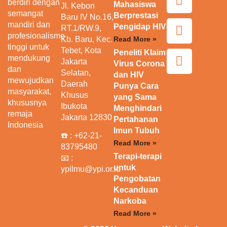
berdiri dengan
Mahasiswa
Jl. Kebon
semangat
Berprestasi
Baru IV No.16,
mandiri dan
Pengidap HIV
RT.1/RW.9,
profesionalisme
Kb. Baru, Kec.
Read More »
tinggi untuk
Tebet, Kota
Peneliti Klaim
mendukung
Jakarta
Virus Corona
dan
Selatan,
dan HIV
mewujudkan
Daerah
Punya Cara
masyarakat,
Khusus
yang Sama
khususnya
Ibukota
Menghindari
remaja
Jakarta 12830
Pertahanan
Indonesia
Imun Tubuh
☎️ :
+62-21-
Read More »
83795480
Terapi-terapi
📧 :
untuk
ypilmu@ypi.or.id
Pengobatan
Kecanduan
Narkoba
Read More »