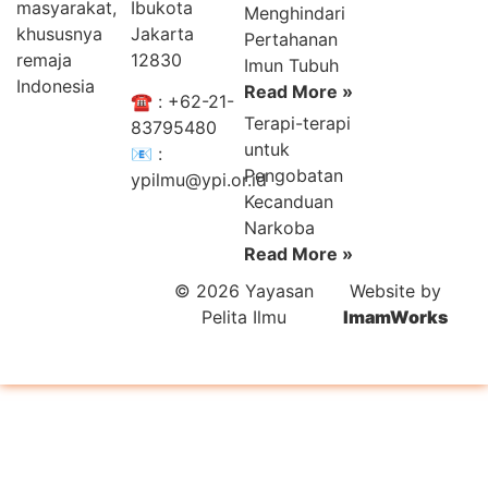
masyarakat,
Ibukota
Menghindari
khususnya
Jakarta
Pertahanan
remaja
12830
Imun Tubuh
Indonesia
Read More »
☎️ :
+62-21-
Terapi-terapi
83795480
untuk
📧 :
Pengobatan
ypilmu@ypi.or.id
Kecanduan
Narkoba
Read More »
© 2026 Yayasan
Website by
Pelita Ilmu
ImamWorks