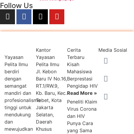
Follow Us
Kantor
Cerita
Media Sosial
Yayasan
Yayasan
Terbaru
Pelita Ilmu
Pelita Ilmu
Kisah
berdiri
Jl. Kebon
Mahasiswa
dengan
Baru IV No.16,
Berprestasi
semangat
RT.1/RW.9,
Pengidap HIV
mandiri dan
Kb. Baru, Kec.
Read More »
profesionalisme
Tebet, Kota
Peneliti Klaim
tinggi untuk
Jakarta
Virus Corona
mendukung
Selatan,
dan HIV
dan
Daerah
Punya Cara
mewujudkan
Khusus
yang Sama