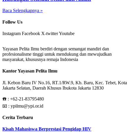
Baca Selengkapnya »
Follow Us
Instagram
Facebook
X-twitter
Youtube
Yayasan Pelita Ilmu berdiri dengan semangat mandiri dan
profesionalisme tinggi untuk mendukung dan mewujudkan
masyarakat, khususnya remaja Indonesia
Kantor Yayasan Pelita Ilmu
Jl. Kebon Baru IV No.16, RT.1/RW.9, Kb. Baru, Kec. Tebet, Kota
Jakarta Selatan, Daerah Khusus Ibukota Jakarta 12830
☎️ :
+62-21-83795480
📧 : ypilmu@ypi.or.id
Cerita Terbaru
Kisah Mahasiswa Berprestasi Pengidap HIV