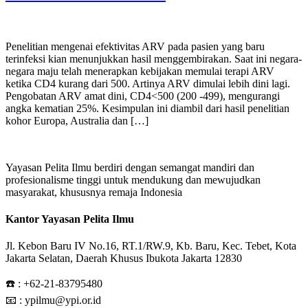
Penelitian mengenai efektivitas ARV pada pasien yang baru
terinfeksi kian menunjukkan hasil menggembirakan. Saat ini negara-
negara maju telah menerapkan kebijakan memulai terapi ARV
ketika CD4 kurang dari 500. Artinya ARV dimulai lebih dini lagi.
Pengobatan ARV amat dini, CD4<500 (200 -499), mengurangi
angka kematian 25%. Kesimpulan ini diambil dari hasil penelitian
kohor Europa, Australia dan […]
Yayasan Pelita Ilmu berdiri dengan semangat mandiri dan
profesionalisme tinggi untuk mendukung dan mewujudkan
masyarakat, khususnya remaja Indonesia
Kantor Yayasan Pelita Ilmu
Jl. Kebon Baru IV No.16, RT.1/RW.9, Kb. Baru, Kec. Tebet, Kota
Jakarta Selatan, Daerah Khusus Ibukota Jakarta 12830
☎️ :
+62-21-83795480
📧 : ypilmu@ypi.or.id