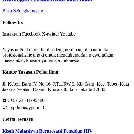
Baca Selengkapnya »
Follow Us
Instagram
Facebook
X-twitter
Youtube
Yayasan Pelita Ilmu berdiri dengan semangat mandiri dan
profesionalisme tinggi untuk mendukung dan mewujudkan
masyarakat, khususnya remaja Indonesia
Kantor Yayasan Pelita Ilmu
Jl. Kebon Baru IV No.16, RT.1/RW.9, Kb. Baru, Kec. Tebet, Kota
Jakarta Selatan, Daerah Khusus Ibukota Jakarta 12830
☎️ :
+62-21-83795480
📧 : ypilmu@ypi.or.id
Cerita Terbaru
Kisah Mahasiswa Berprestasi Pengidap HIV