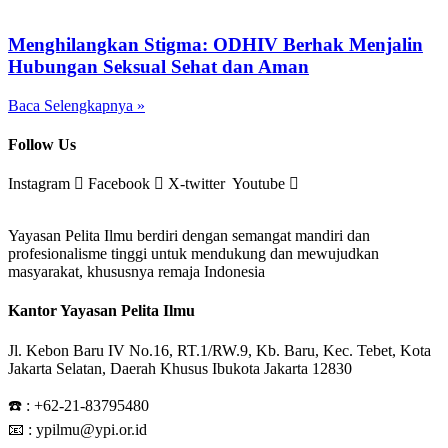
Menghilangkan Stigma: ODHIV Berhak Menjalin
Hubungan Seksual Sehat dan Aman
Baca Selengkapnya »
Follow Us
Instagram
Facebook
X-twitter
Youtube
Yayasan Pelita Ilmu berdiri dengan semangat mandiri dan
profesionalisme tinggi untuk mendukung dan mewujudkan
masyarakat, khususnya remaja Indonesia
Kantor Yayasan Pelita Ilmu
Jl. Kebon Baru IV No.16, RT.1/RW.9, Kb. Baru, Kec. Tebet, Kota
Jakarta Selatan, Daerah Khusus Ibukota Jakarta 12830
☎️ :
+62-21-83795480
📧 : ypilmu@ypi.or.id