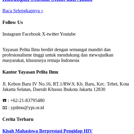
Baca Selengkapnya »
Follow Us
Instagram
Facebook
X-twitter
Youtube
Yayasan Pelita Ilmu berdiri dengan semangat mandiri dan
profesionalisme tinggi untuk mendukung dan mewujudkan
masyarakat, khususnya remaja Indonesia
Kantor Yayasan Pelita Ilmu
Jl. Kebon Baru IV No.16, RT.1/RW.9, Kb. Baru, Kec. Tebet, Kota
Jakarta Selatan, Daerah Khusus Ibukota Jakarta 12830
☎️ :
+62-21-83795480
📧 : ypilmu@ypi.or.id
Cerita Terbaru
Kisah Mahasiswa Berprestasi Pengidap HIV