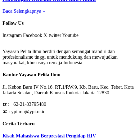
Baca Selengkapnya »
Follow Us
Instagram
Facebook
X-twitter
Youtube
Yayasan Pelita Ilmu berdiri dengan semangat mandiri dan
profesionalisme tinggi untuk mendukung dan mewujudkan
masyarakat, khususnya remaja Indonesia
Kantor Yayasan Pelita Ilmu
Jl. Kebon Baru IV No.16, RT.1/RW.9, Kb. Baru, Kec. Tebet, Kota
Jakarta Selatan, Daerah Khusus Ibukota Jakarta 12830
☎️ :
+62-21-83795480
📧 : ypilmu@ypi.or.id
Cerita Terbaru
Kisah Mahasiswa Berprestasi Pengidap HIV